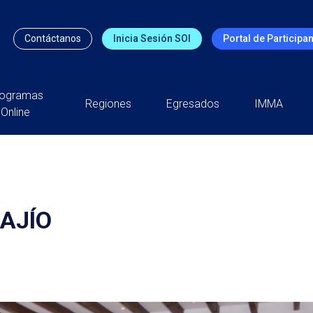
Contáctanos
Inicia Sesión SOI
Portal de Participa
rogramas
Regiones
Egresados
IMMA
Online
BAJÍO