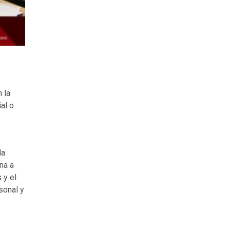
 la
al o
la
na a
 y el
sonal y