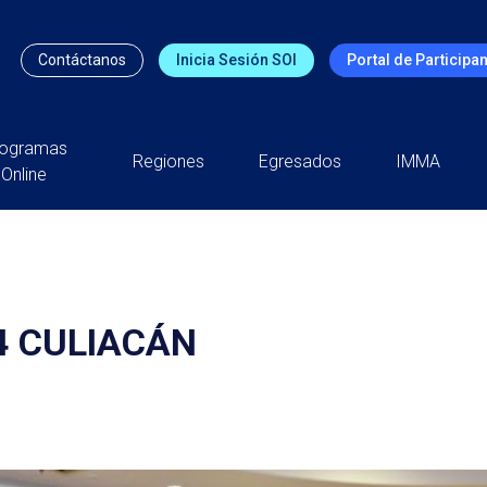
Contáctanos
Inicia Sesión SOI
Portal de Participa
rogramas
Regiones
Egresados
IMMA
Online
4 CULIACÁN