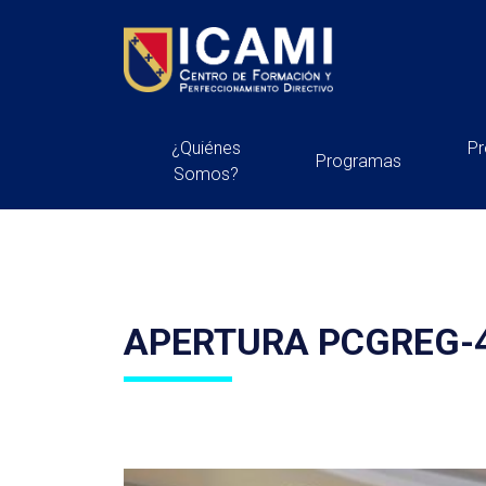
¿Quiénes
P
Programas
Somos?
APERTURA PCGREG-