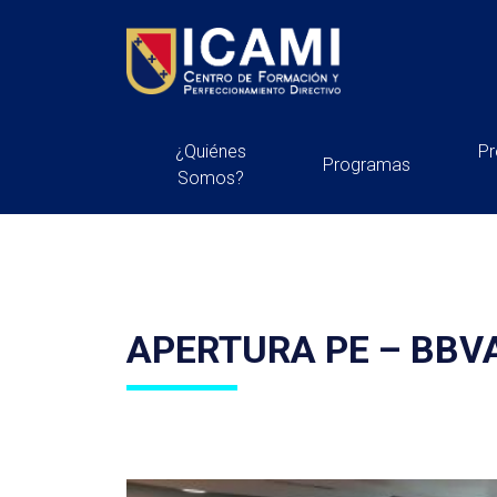
¿Quiénes
P
Programas
Somos?
APERTURA PE – BBVA