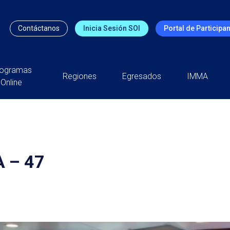
Contáctanos
Inicia Sesión SOI
Portal de Participa
rogramas
Regiones
Egresados
IMMA
Online
 – 47