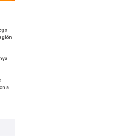
zgo
egión
oya
e
ron a