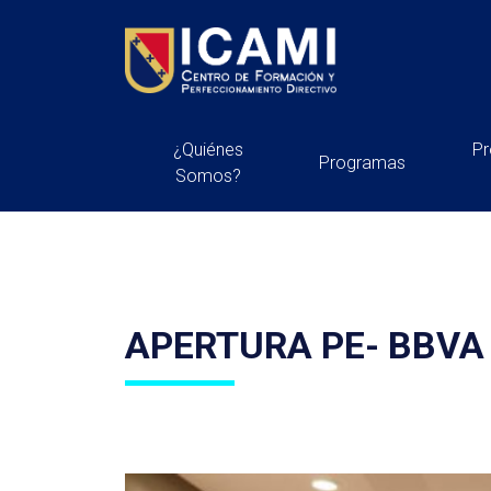
¿Quiénes
P
Programas
Somos?
APERTURA PE- BBVA