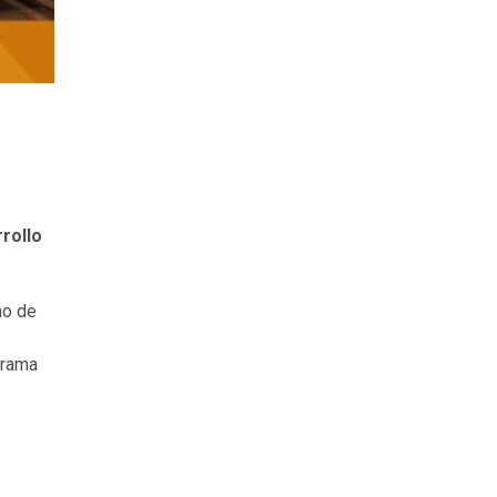
rollo
no de
grama