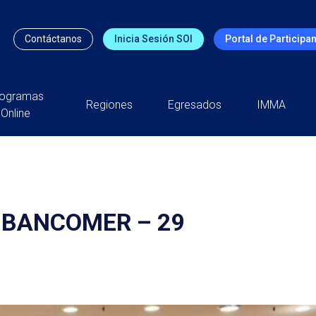
Contáctanos
Inicia Sesión SOI
Portal de Participa
rogramas
Regiones
Egresados
IMMA
Online
 BANCOMER – 29