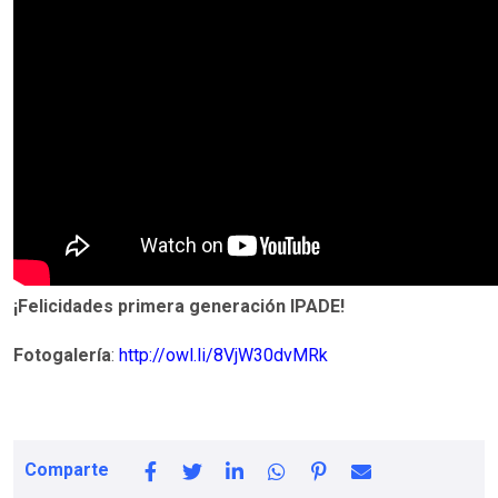
¡Felicidades primera generación IPADE!
Fotogalería
:
http://owl.li/8VjW30dvMRk
Comparte