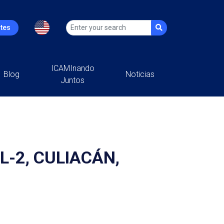
ntes
ICAMInando
Blog
Noticias
Juntos
-2, CULIACÁN,