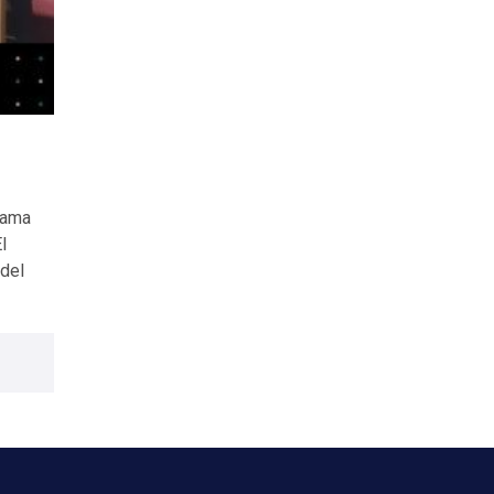
rama
l
 del