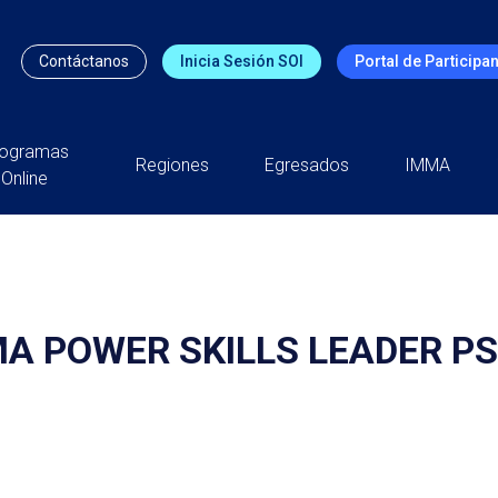
Contáctanos
Inicia Sesión SOI
Portal de Participa
rogramas
Regiones
Egresados
IMMA
Online
 POWER SKILLS LEADER PSL