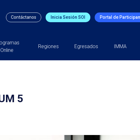
Contáctanos
Inicia Sesión SOI
Portal de Participa
rogramas
Regiones
Egresados
IMMA
Online
UM 5