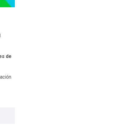
l
es de
mación