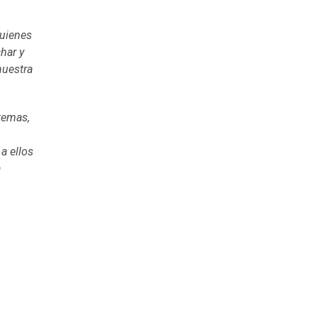
quienes
har y
nuestra
temas,
a ellos
a