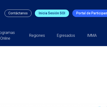
Contáctanos
Inicia Sesión SOI
Portal de Participa
rogramas
Regiones
Egresados
IMMA
Online