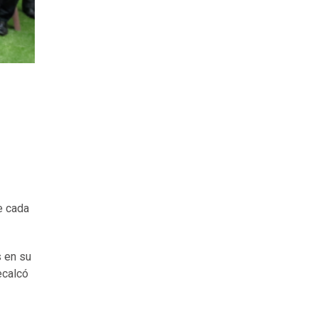
e cada
s en su
ecalcó