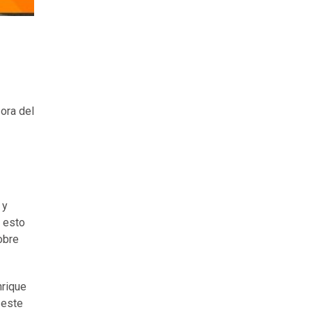
sora del
 y
, esto
obre
nrique
 este