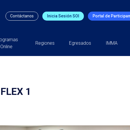
Contáctanos
Inicia Sesión SOI
Portal de Participa
rogramas
Regiones
Egresados
IMMA
Online
FLEX 1