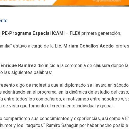
nts
l
PE-Programa Especia
l ICAMI – FLEX
primera generación.
amilia” estuvo a cargo de la
Lic. Miriam Ceballos Acedo
, profe
a
Enrique Ramírez
dio inicio a la ceremonia de clausura donde la
ió las siguientes palabras:
esento algo de molestia que el diplomado se llevara en sábado
s adentrando en el programa, en la dinámica de estudio del caso
a entre todos los compañeros, a motivarnos entre nosotros y, s
 de vista que fomento el crecimiento individual y grupal.
o compartieron sus conocimientos y experiencias, así como a E
n humor y los ¨taquitos¨ Ramiro Sahagún por haber hecho posible