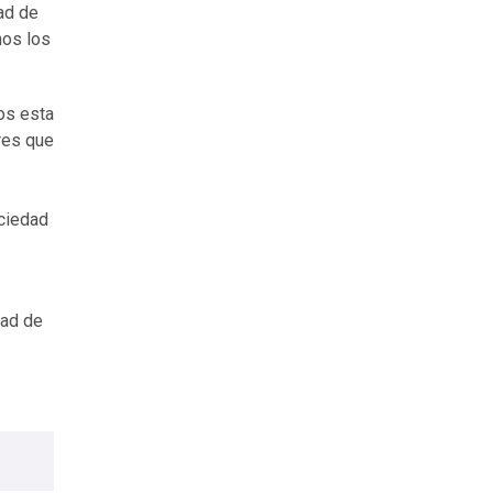
ad de
mos los
os esta
res que
ciedad
dad de