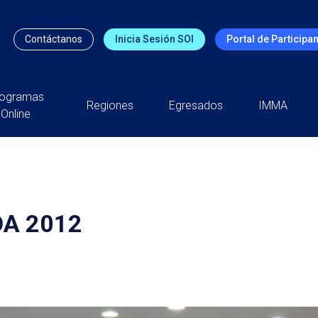
Contáctanos
Inicia Sesión SOI
Portal de Participa
rogramas
Regiones
Egresados
IMMA
Online
DA 2012