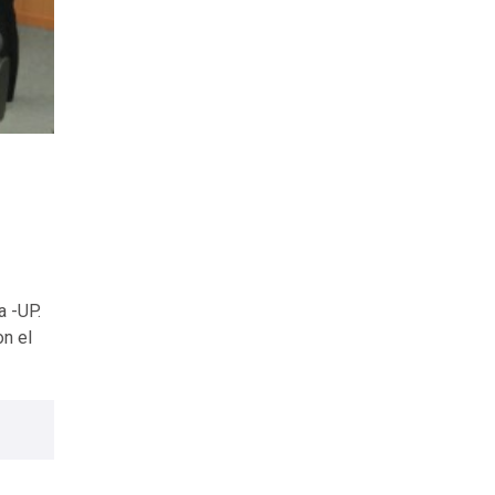
a -UP.
on el