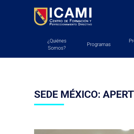
¿Quiénes
P
Programas
Somos?
SEDE MÉXICO: APER