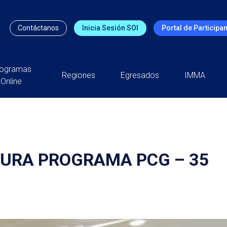
Contáctanos
Inicia Sesión SOI
Portal de Participa
rogramas
Regiones
Egresados
IMMA
Online
TURA PROGRAMA PCG – 35