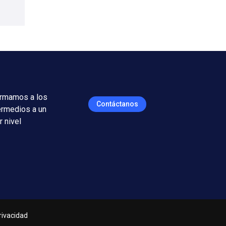
rmamos a los
Contáctanos
ermedios a un
r nivel
Privacidad